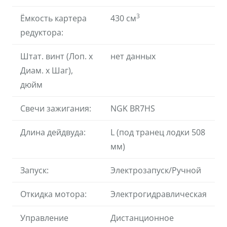
3
Ёмкость картера
430 см
редуктора:
Штат. винт (Лоп. х
нет данных
Диам. х Шаг),
дюйм
Свечи зажигания:
NGK BR7HS
Длина дейдвуда:
L (под транец лодки 508
мм)
Запуск:
Электрозапуск/Ручной
Откидка мотора:
Электрогидравлическая
Управление
Дистанционное