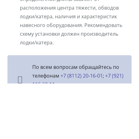
расположения центра тяжести, обводов
лодки/катера, наличия и характеристик
навесного оборудования. Рекомендовать
схему установки должен производитель
лодки/катера.
По всем вопросам обращайтесь по
телефонам
+7 (8112) 20-16-01
;
+7 (921)
116-60-11
или по e-
mail:
elts@yandex.ru
.
© 1999—2026
STEL: Лодки, тенты, легковые