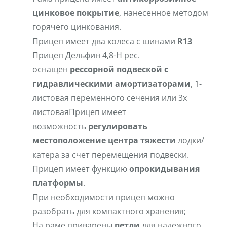
цинковое покрытие
, нанесенное методом
горячего цинкования.
Прицеп имеет два колеса с шинами
R13
Прицеп Дельфин 4,8-Н рес.
оснащен
рессорной подвеской с
гидравлическими амортизаторами
, 1-
листовая переменного сечения или 3х
листоваяПрицеп имеет
возможность
регулировать
местоположение центра тяжести
лодки/
катера за счет перемещения подвески.
Прицеп имеет функцию
опрокидывания
платформы
.
При необходимости прицеп можно
разобрать для компактного хранения;
На раме приварены
петли
для надежного